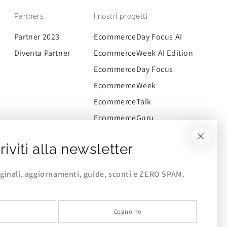
Partners
I nostri progetti
Partner 2023
EcommerceDay Focus AI
Diventa Partner
EcommerceWeek AI Edition
EcommerceDay Focus
EcommerceWeek
EcommerceTalk
EcommerceGuru
CommerceWay
riviti alla newsletter
EcommerceCommunity
iginali, aggiornamenti, guide, sconti e ZERO SPAM.