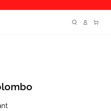
Accesso
Carello
olombo
ant