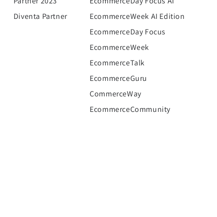
Partner 2023
EcommerceDay Focus AI
Diventa Partner
EcommerceWeek AI Edition
EcommerceDay Focus
EcommerceWeek
EcommerceTalk
EcommerceGuru
CommerceWay
EcommerceCommunity