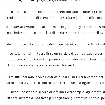
Germania, Francia, Spagna, Regno Unito e Austria.
Il portale e la app di idealo rappresentano uno strumento indis
ogni giorno milioni di utenti a fare la scelta migliore e più consa
Allo stesso tempo, la piattaforma è in grado di generare un traffic
massimizzando le probabilità di conversione e il numero delle vend
idealo mette a disposizione dei propri utenti centinaia di test sui
Il portale non si limita a offrire un servizio di comparazione per 
rappresenta allo stesso tempo una guida autorevole e imparzial
filtri di ricerca avanzati e recensioni di esperti.
Circa 1000 persone provenienti da quasi 40 nazioni lavorano nell
straordinaria varietà di prodotti e offerte che distingue il portale
Gli utenti possono disporre di informazioni sempre aggiornate sui 
efficace sistema di notifiche per segnalare gli eventuali ribassi pe