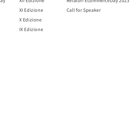
Day
XII Edizione
Relatori EcommerceDay 2023
XI Edizione
Call for Speaker
X Edizione
IX Edizione