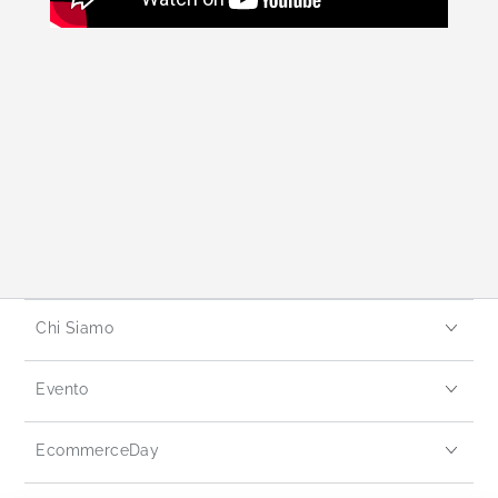
Chi Siamo
Evento
EcommerceDay