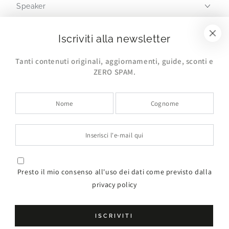
Speaker
Partners
Iscriviti alla newsletter
Tanti contenuti originali, aggiornamenti, guide, sconti e
I nostri progetti
ZERO SPAM.
Policy
Italia (EUR €)
Presto il mio consenso all'uso dei dati come previsto dalla
privacy policy
© 2026, Made in Italy by
Jusan Network
. All rights reserved.
Ecommerce Day è un marchio europeo registrato di proprietà della
Jusan
ISCRIVITI
Network