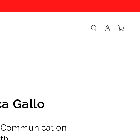
Accesso
Carello
a Gallo
g Communication
rth