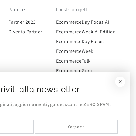
Partners
I nostri progetti
Partner 2023
EcommerceDay Focus AI
Diventa Partner
EcommerceWeek AI Edition
EcommerceDay Focus
EcommerceWeek
EcommerceTalk
EcommerceGuru
CommerceWay
riviti alla newsletter
EcommerceCommunity
iginali, aggiornamenti, guide, sconti e ZERO SPAM.