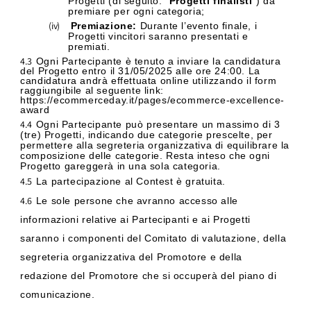
Progetti (di seguito: “
Progetti finalisti
”) da
premiare per ogni categoria;
(iv)
Premiazione:
Durante l’evento finale, i
Progetti vincitori saranno presentati e
premiati.
4.3
Ogni Partecipante è tenuto a inviare la candidatura
del Progetto entro il 31/05/2025 alle ore 24:00. La
candidatura andrà effettuata online utilizzando il form
raggiungibile al seguente link:
https://ecommerceday.it/pages/ecommerce-excellence-
award
4.4
Ogni Partecipante può presentare un massimo di 3
(tre) Progetti, indicando due categorie prescelte, per
permettere alla segreteria organizzativa di equilibrare la
composizione delle categorie. Resta inteso che ogni
Progetto gareggerà in una sola categoria.
4.5
La partecipazione al Contest è gratuita.
4.6
Le sole persone che avranno accesso alle
informazioni relative ai Partecipanti e ai Progetti
saranno i componenti del Comitato di valutazione, della
segreteria organizzativa del Promotore e della
redazione del Promotore che si occuperà del piano di
comunicazione.