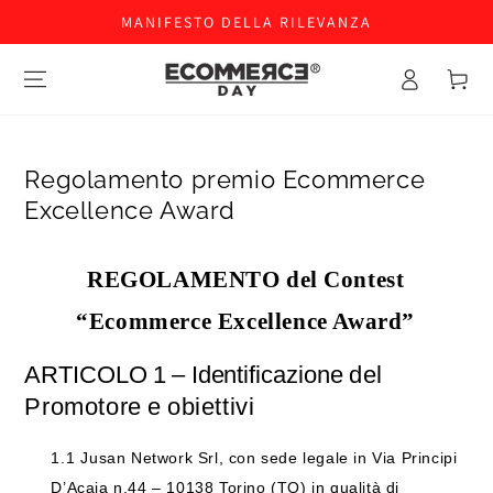
MANIFESTO DELLA RILEVANZA
Accesso
Carello
Regolamento premio Ecommerce
Excellence Award
REGOLAMENTO
del
Contest
“Ecommerce Excellence Award”
ARTICOLO
1
–
Identificazione
del
Promotore
e
obiettivi
1.1
Jusan Network Srl, con sede legale in Via Principi
D’Acaja n.44 – 10138 Torino (TO) in qualità di