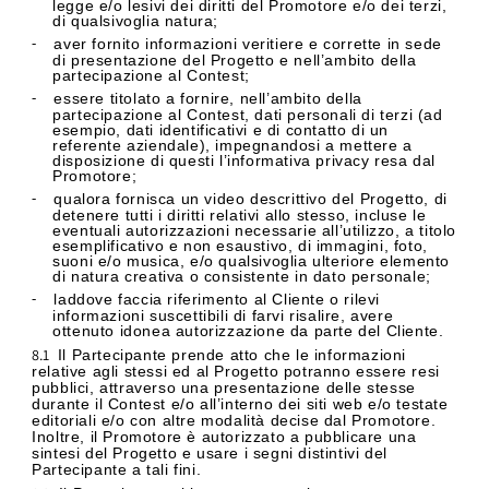
legge e/o lesivi dei diritti del Promotore e/o dei terzi,
di qualsivoglia natura;
aver fornito informazioni veritiere e corrette in sede
-
di presentazione del Progetto e nell’ambito della
partecipazione al Contest;
essere titolato a fornire, nell’ambito della
-
partecipazione al Contest, dati personali di terzi (ad
esempio, dati identificativi e di contatto di un
referente aziendale), impegnandosi a mettere a
disposizione di questi l’informativa privacy resa dal
Promotore;
qualora fornisca un video descrittivo del Progetto, di
-
detenere tutti i diritti relativi allo stesso, incluse le
eventuali autorizzazioni necessarie all’utilizzo, a titolo
esemplificativo e non esaustivo, di immagini, foto,
suoni e/o musica, e/o qualsivoglia ulteriore elemento
di natura creativa o consistente in dato personale;
laddove faccia riferimento al Cliente o rilevi
-
informazioni suscettibili di farvi risalire, avere
ottenuto idonea autorizzazione da parte del Cliente.
8.1
Il
Partecipante prende atto che le informazioni
relative agli stessi ed al Progetto potranno essere resi
pubblici, attraverso una presentazione delle stesse
durante il Contest e/o all’interno dei siti web e/o testate
editoriali e/o con altre modalità decise dal Promotore.
Inoltre, il Promotore è autorizzato a pubblicare una
sintesi del Progetto e usare i segni distintivi del
Partecipante a tali fini.