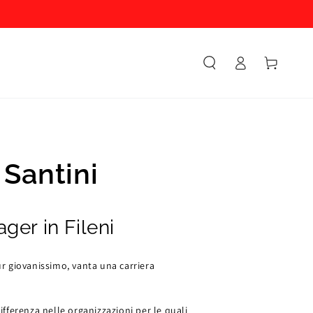
Accesso
Carello
Santini
ger in Fileni
pur giovanissimo, vanta una carriera
differenza nelle organizzazioni per le quali