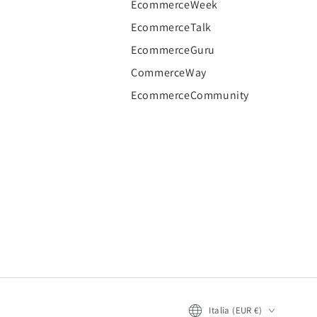
EcommerceWeek
EcommerceTalk
EcommerceGuru
CommerceWay
EcommerceCommunity
Italia (EUR €)