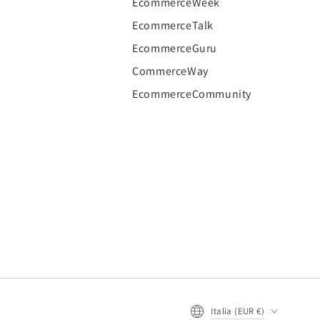
EcommerceWeek
EcommerceTalk
EcommerceGuru
CommerceWay
EcommerceCommunity
Italia (EUR €)