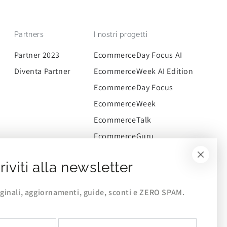
Partners
I nostri progetti
Partner 2023
EcommerceDay Focus AI
Diventa Partner
EcommerceWeek AI Edition
EcommerceDay Focus
EcommerceWeek
EcommerceTalk
EcommerceGuru
CommerceWay
riviti alla newsletter
EcommerceCommunity
iginali, aggiornamenti, guide, sconti e ZERO SPAM.