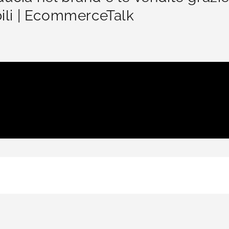
bili | EcommerceTalk