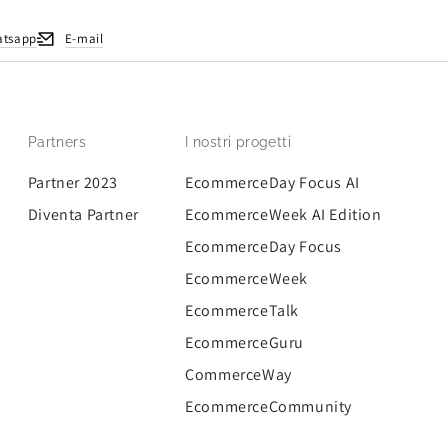
atsapp
E-mail
Partners
I nostri progetti
Partner 2023
EcommerceDay Focus AI
Diventa Partner
EcommerceWeek AI Edition
EcommerceDay Focus
EcommerceWeek
EcommerceTalk
EcommerceGuru
CommerceWay
EcommerceCommunity