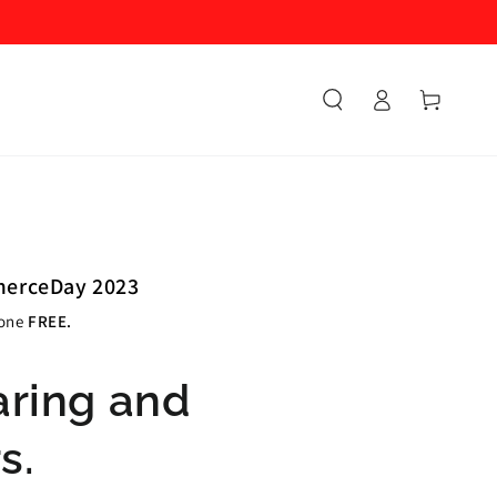
Accesso
Carello
erceDay 2023
ione
FREE.
ring and
s.