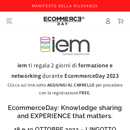
MANIFESTO DELLA RILEVANZA
Accesso
Carello
iem
ti regala 2 giorni di
formazione e
networking
durante
EcommerceDay 2023
Clicca sul link sotto
AGGIUNGI AL CARRELLO
per procedere
con la registrazione
FREE.
EcommerceDay: Knowledge sharing
and EXPERIENCE that matters.
18 e 19 OTTOBRE 2023 – LINGOTTO