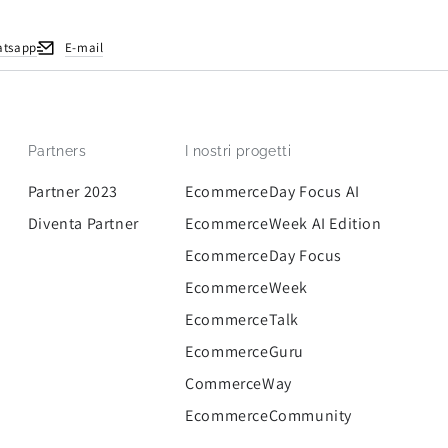
atsapp
E-mail
Partners
I nostri progetti
Partner 2023
EcommerceDay Focus AI
Diventa Partner
EcommerceWeek AI Edition
EcommerceDay Focus
EcommerceWeek
EcommerceTalk
EcommerceGuru
CommerceWay
EcommerceCommunity