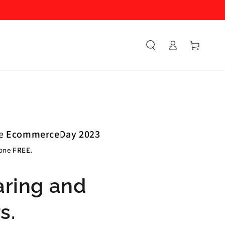
Accesso
Carello
e
EcommerceDay 2023
ione
FREE.
ring and
s.