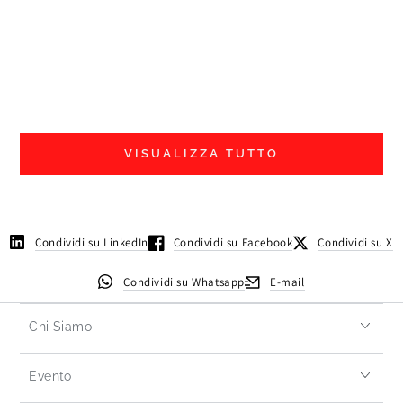
E
p
O
VISUALIZZA TUTTO
Condividi su LinkedIn
Condividi su Facebook
Condividi su X
Condividi su Whatsapp
E-mail
Chi Siamo
Evento