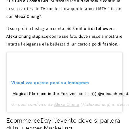
Elle Girl e Cosmo Girl
. Si trasferisce a
New York
e continua
la sua carriera in TV con lo show quotidiano di MTV “It’s on
con
Alexa Chung
”.
Il suo profilo Instagram conta più 3
milioni di follower
…
Alexa Chung
stupisce con le sue foto dove riesce a mostrare
intatta l’eleganza e la bellezza di un certo tipo di
fashion
.
Visualizza questo post su Instagram
Magical Florence in the Forever boot. :-))) @alexachungs
Un post condiviso da
Alexa Chung
(@alexachung) in data:
EcommerceDay: l’evento dove si parlerà
di Influencer Marketing