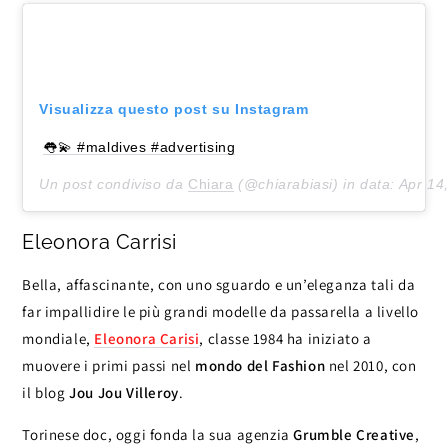
Visualizza questo post su Instagram
👅💫 #maldives #advertising
Un post condiviso da
Chiara
(@chiarabiasi) in data:
Apr 14
Eleonora Carrisi
Bella, affascinante, con uno sguardo e un’eleganza tali da
far impallidire le più grandi modelle da passarella a livello
mondiale,
Eleonora Carisi
, classe 1984 ha iniziato a
muovere i primi passi nel
mondo del Fashion
nel 2010, con
il blog
Jou Jou Villeroy
.
Torinese doc, oggi fonda la sua agenzia
Grumble Creative
,