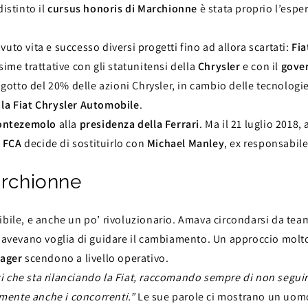
istinto il
cursus honoris di Marchionne
è stata proprio l’espe
vuto vita e successo diversi progetti fino ad allora scartati:
Fia
ime trattative con gli statunitensi della
Chrysler
e con il
gove
gotto del 20% delle azioni Chrysler, in cambio delle tecnologie
la Fiat Chrysler Automobile
.
ontezemolo
alla
presidenza della Ferrari
. Ma il 21 luglio 2018,
i FCA
decide di sostituirlo con
Michael Manley
, ex responsabil
archionne
ibile, e anche un po’ rivoluzionario. Amava circondarsi da tea
 avevano voglia di guidare il cambiamento. Un approccio molto
ager
scendono a livello operativo.
zi che sta rilanciando la Fiat, raccomando sempre di non seguir
lmente anche i concorrenti.”
Le sue parole ci mostrano un uomo