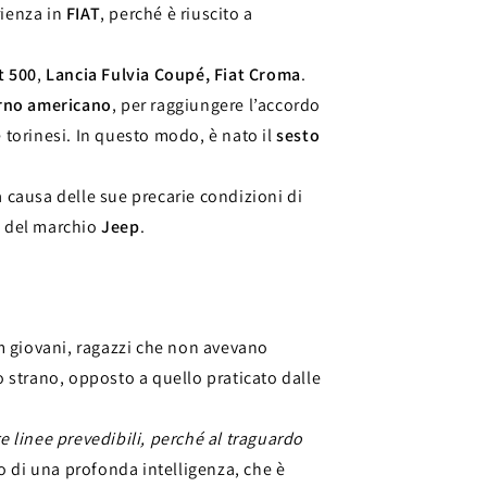
rienza in
FIAT
, perché è riuscito a
t 500
,
Lancia Fulvia Coupé, Fiat Croma
.
rno americano
, per raggiungere l’accordo
 torinesi. In questo modo, è nato il
sesto
 a causa delle sue precarie condizioni di
e del marchio
Jeep
.
m giovani, ragazzi che non avevano
 strano, opposto a quello praticato dalle
e linee prevedibili, perché al traguardo
 di una profonda intelligenza, che è