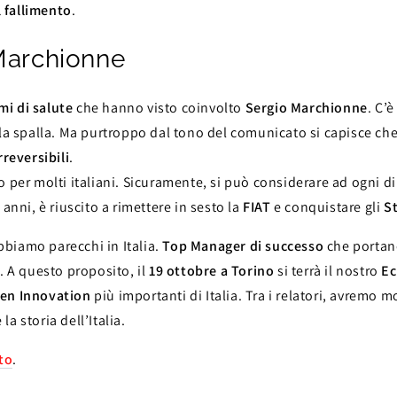
 fallimento
.
 Marchionne
mi di salute
che hanno visto coinvolto
Sergio Marchionne
. C’
a spalla. Ma purtroppo dal tono del comunicato si capisce che 
reversibili
.
 per molti italiani. Sicuramente, si può considerare ad ogni dir
anni, è riuscito a rimettere in sesto la
FIAT
e conquistare gli
St
biamo parecchi in Italia.
Top Manager di successo
che portano
. A questo proposito, il
19 ottobre a Torino
si terrà il nostro
E
en Innovation
più importanti di Italia. Tra i relatori, avremo m
 storia dell’Italia.
to
.