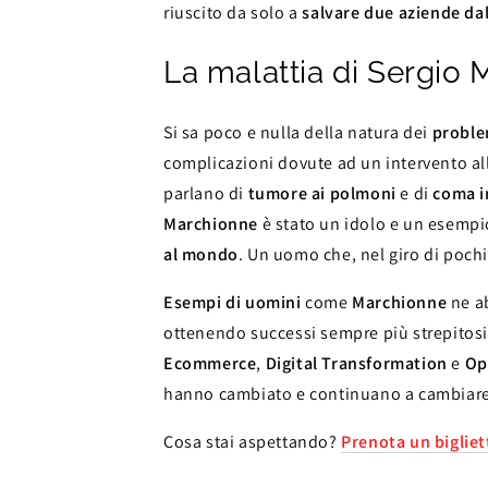
riuscito da solo a
salvare due aziende dal
La malattia di Sergio
Si sa poco e nulla della natura dei
proble
complicazioni dovute ad un intervento all
parlano di
tumore ai polmoni
e di
coma ir
Marchionne
è stato un idolo e un esempio
al mondo
. Un uomo che, nel giro di pochi 
Esempi di uomini
come
Marchionne
ne ab
ottenendo successi sempre più strepitosi
Ecommerce
,
Digital Transformation
e
Op
hanno cambiato e continuano a cambiare la
Cosa stai aspettando?
Prenota un bigliet