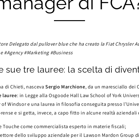
manager di FCA
tore Delegato dal pullover blue che ha creato la Fiat Chrysler
ne #Agency #Marketing #Business
sue tre lauree: la scelta di diven
ina di Chieti, nasceva
Sergio Marchione
, da un maresciallo dei 
e lauree
: in Legge alla Osgoode Hall Law School of York Univer
 of Windsor e una laurea in filosofia conseguita presso l’Unive
se e si getta, invece, a capo fitto in alcune realtà aziendali
e Touche come commercialista esperto in materie fiscali;
irettore dello sviluppo aziendale per il Lawson Mardon Group d